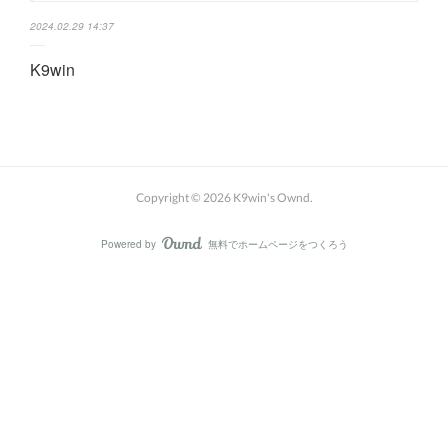
2024.02.29 14:37
K9win
Copyright ©
2026
K9win's Ownd
.
Powered by
無料でホームページをつくろう
AmebaOwnd
フォロー