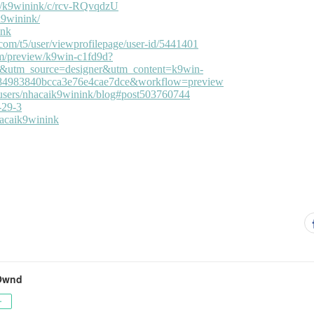
Ownd
ー