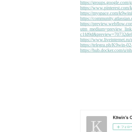
K9win's 
フォロ